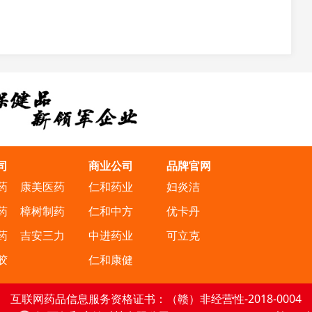
司
商业公司
品牌官网
药
康美医药
仁和药业
妇炎洁
药
樟树制药
仁和中方
优卡丹
药
吉安三力
中进药业
可立克
胶
仁和康健
互联网药品信息服务资格证书：（赣）非经营性-2018-0004