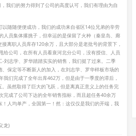
司，我们的努力得到了公司的高度认可，我们有理由为自
可以随随便便成功，我们的成功来自省区14位兄弟的辛劳
年的人员集体撂挑子，但幸运的是保留了火种（秦皇岛、廊
区交接离职人员库存120余万，且大部分是老批号的背景下，
难甩给公司，在所有人员看衰河北分公司，没有授信、人员
工-刘志学、罗华踏踏实实的销售，我们挺了过来。二季
德、保定等不断新人的加入，在刘志学、罗华样板市场的
7年我们完成了全年出库462万，但是由于一季度的滞后，
第五。虽然取得了巨大的飞跃，但是离真正意义上的任务完
首次完成了公司下达的全年销售指标，而且超任务40余万
东！人均单产，全国第一！然：这仅仅是我们的开端，我
义龙)