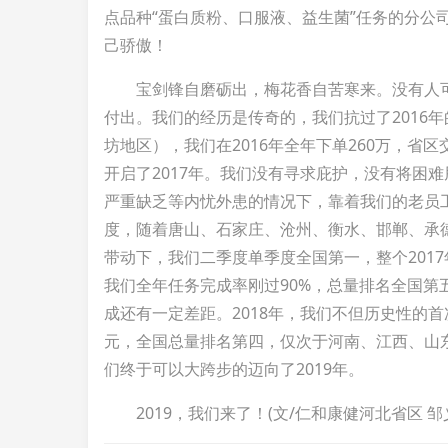
点品种“蛋白质粉、口服液、益生菌”任务的分公
己骄傲！
宝剑锋自磨砺出，梅花香自苦寒来。没有人
付出。我们的经历是传奇的，我们抗过了2016
坊地区），我们在2016年全年下单260万，省
开启了2017年。我们没有寻求庇护，没有将困
严重缺乏等内忧外患的情况下，靠着我们的老员
度，随着唐山、石家庄、沧州、衡水、邯郸、承
带动下，我们二季度单季度全国第一，整个201
我们全年任务完成率刚过90%，总量排名全国
成还有一定差距。2018年，我们不但历史性的
元，全国总量排名第四，仅次于河南、江西、山
们终于可以大跨步的迈向了2019年。
2019，我们来了！(文/仁和康健河北省区 邹