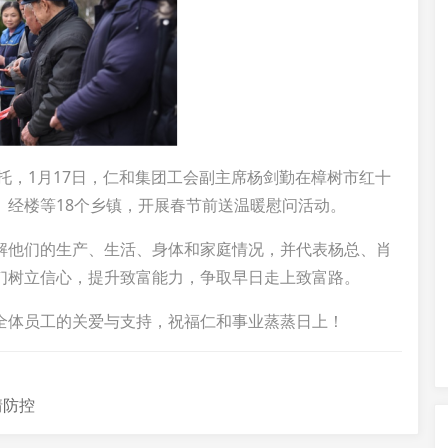
托，1月17日，仁和集团工会副主席杨剑勤在樟树市红十
、经楼等18个乡镇，开展春节前送温暖慰问活动。
解他们的生产、生活、身体和家庭情况，并代表杨总、肖
们树立信心，提升致富能力，争取早日走上致富路。
全体员工的关爱与支持，祝福仁和事业蒸蒸日上！
情防控