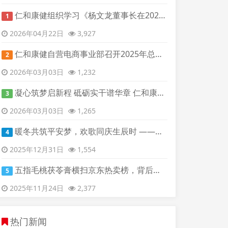
仁和康健组织学习《杨文龙董事长在2025年度总结表彰大会上的讲话》
1
2026年04月22日
3,927
仁和康健自营电商事业部召开2025年总结暨2026年工作部署会议
2
2026年03月03日
1,232
凝心筑梦启新程 砥砺实干谱华章 仁和康健2025年总结表彰暨2026年工作部署大会圆满召开
3
2026年03月03日
1,265
暖冬共筑平安梦，欢歌同庆生辰时 ——杭州办四季度员工生日会与安全主题活动圆满落幕
4
2025年12月31日
1,554
五指毛桃茯苓膏横扫京东热卖榜，背后策略揭秘
5
2025年11月24日
2,377
热门新闻