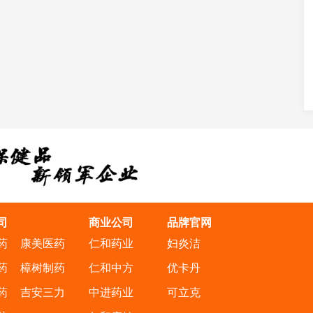
司
商业公司
品牌官网
药
康美医药
仁和药业
妇炎洁
药
樟树制药
仁和中方
优卡丹
药
吉安三力
中进药业
可立克