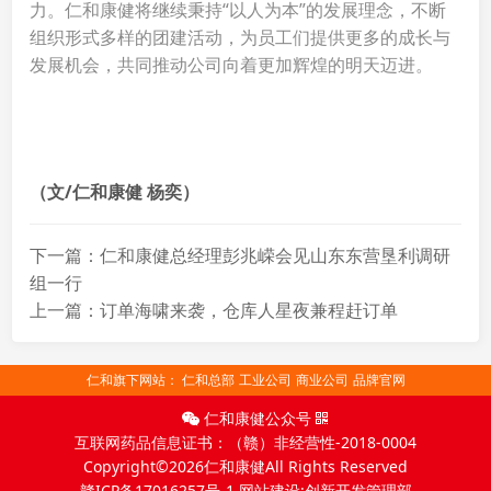
力。仁和康健将继续秉持“以人为本”的发展理念，不断
组织形式多样的团建活动，为员工们提供更多的成长与
发展机会，共同推动公司向着更加辉煌的明天迈进。
（文
/仁和康健 杨奕
）
下一篇：仁和康健总经理彭兆嵘会见山东东营垦利调研
组一行
上一篇：订单海啸来袭，仓库人星夜兼程赶订单
仁和旗下网站：
仁和总部
工业公司
商业公司
品牌官网
仁和康健公众号
互联网药品信息证书：（赣）非经营性-2018-0004
Copyright©2026仁和康健All Rights Reserved
赣ICP备17016257号-1 网站建设:创新开发管理部