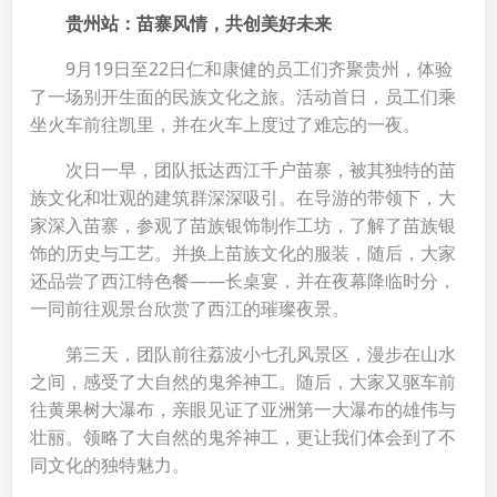
贵州站：苗寨风情，共创美好未来
9月19日至22日仁和康健的员工们齐聚贵州，体验
了一场别开生面的民族文化之旅。活动首日，员工们乘
坐火车前往凯里，并在火车上度过了难忘的一夜。
次日一早，团队抵达西江千户苗寨，被其独特的苗
族文化和壮观的建筑群深深吸引。在导游的带领下，大
家深入苗寨，参观了苗族银饰制作工坊，了解了苗族银
饰的历史与工艺。并换上苗族文化的服装，随后，大家
还品尝了西江特色餐——长桌宴，并在夜幕降临时分，
一同前往观景台欣赏了西江的璀璨夜景。
第三天，团队前往荔波小七孔风景区，漫步在山水
之间，感受了大自然的鬼斧神工。随后，大家又驱车前
往黄果树大瀑布，亲眼见证了亚洲第一大瀑布的雄伟与
壮丽。领略了大自然的鬼斧神工，更让我们体会到了不
同文化的独特魅力。