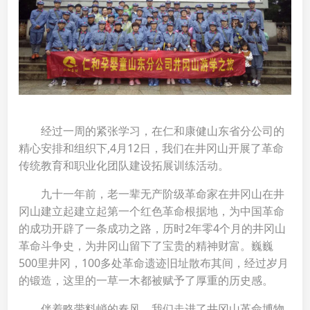
经过一周的紧张学习，在仁和康健山东省分公司的
精心安排和组织下,4月12日，我们在井冈山开展了革命
传统教育和职业化团队建设拓展训练活动。
九十一年前，老一辈无产阶级革命家在井冈山在井
冈山建立起建立起第一个红色革命根据地，为中国革命
的成功开辟了一条成功之路，历时2年零4个月的井冈山
革命斗争史，为井冈山留下了宝贵的精神财富。巍巍
500里井冈，100多处革命遗迹旧址散布其间，经过岁月
的锻造，这里的一草一木都被赋予了厚重的历史感。
伴着略带料峭的春风，我们走进了井冈山革命博物