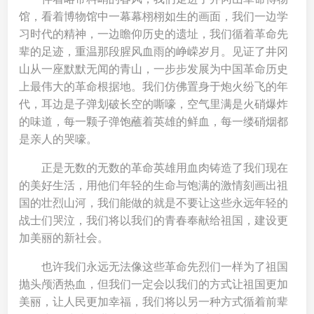
馆，看着博物馆中一幕幕栩栩如生的画面，我们一边学
习时代的精神，一边瞻仰历史的遗址，我们循着革命先
辈的足迹，重温那段腥风血雨的峥嵘岁月。见证了井冈
山从一座默默无闻的青山，一步步发展为中国革命历史
上最伟大的革命根据地。我们仿佛置身于炮火纷飞的年
代，耳边是子弹划破长空的嘶嚎，空气里满是火硝爆炸
的味道，每一颗子弹饱蘸着英雄的鲜血，每一缕硝烟都
是亲人的哭嚎。
正是无数的无数的革命英雄用血肉铸造了我们现在
的美好生活，用他们年轻的生命与饱满的激情刻画出祖
国的壮烈山河，我们能做的就是不要让这些永远年轻的
战士们哭泣，我们将以我们的青春奉献给祖国，建设更
加美丽的新社会。
也许我们永远无法像这些革命先烈们一样为了祖国
抛头颅洒热血，但我们一定会以我们的方式让祖国更加
美丽，让人民更加幸福，我们将以另一种方式循着前辈