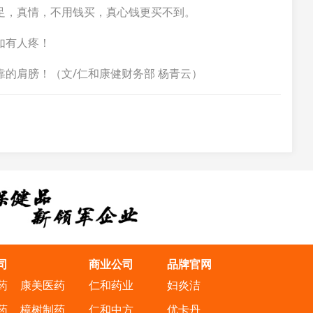
足，真情，不用钱买，真心钱更买不到。
如有人疼！
的肩膀！（文/仁和康健财务部 杨青云）
司
商业公司
品牌官网
药
康美医药
仁和药业
妇炎洁
药
樟树制药
仁和中方
优卡丹